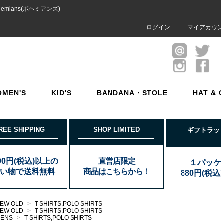
mians(ボヘミアンズ)
ログイン
マイアカウ
OMEN'S
KID'S
BANDANA・STOLE
HAT & 
REE SHIPPING
SHOP LIMITED
ギフトラッ
000円(税込)以上の
直営店限定
１パッケ
い物で送料無料
商品はこちらから！
880円(税
EW OLD
>
T-SHIRTS,POLO SHIRTS
EW OLD
>
T-SHIRTS,POLO SHIRTS
MENS
>
T-SHIRTS,POLO SHIRTS