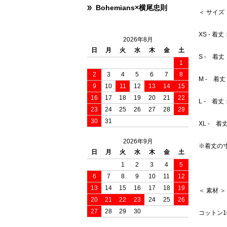
Bohemians×横尾忠則
＜ サイズ
XS - 着
2026年8月
日
月
火
水
木
金
土
S - 着丈
1
2
3
4
5
6
7
8
M - 着丈
9
10
11
12
13
14
15
16
17
18
19
20
21
22
L - 着丈
23
24
25
26
27
28
29
30
31
XL - 着
2026年9月
※着丈の
日
月
火
水
木
金
土
1
2
3
4
5
6
7
8
9
10
11
12
13
14
15
16
17
18
19
＜ 素材 ＞
20
21
22
23
24
25
26
27
28
29
30
コットン1