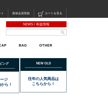
ント
新規会員登録
カートを見る
NEWS / 有益情報
CAP
BAG
OTHER
NEW OLD
ピング
往年の人気商品は
ージ
こちらから！
込)から！