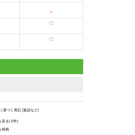
×
に基づく表記 (返品など)
見る( 0件)
を投稿