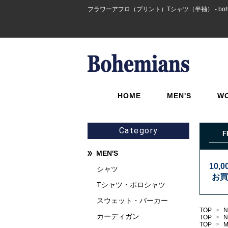
フラワーアフロ（プリント）Tシャツ（半袖） - bohe
HOME
MEN'S
W
Category
F
MEN'S
10,
シャツ
お買
Tシャツ・ポロシャツ
スウェット・パーカー
TOP
>
N
カーディガン
TOP
>
N
TOP
>