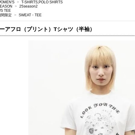
OMEN'S
>
T-SHIRTS,POLO SHIRTS
EASON
>
25season2
/S TEE
期間限定
>
SWEAT・TEE
ーアフロ（プリント）Tシャツ（半袖）