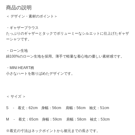
商品の説明
＜ デザイン・素材のポイント＞
・ギャザーブラウス
たっぷりのギャザーとタックでボリューミーなシルエットに仕上げたギャザ
ーシャツです。
・ローン生地
綿100%のローン生地を採用。薄手で軽量な着心地の優しい素材感です。
・MINI HEART柄
小さなハートを散りばめたデザインです。
＜ サイズ ＞
S - 着丈：62cm 身幅：56cm 肩幅：56cm 袖丈：51cm
M - 着丈：65cm 身幅：59cm 肩幅：58cm 袖丈：53cm
※着丈の寸法はネックポイントから裾元までの長さです。