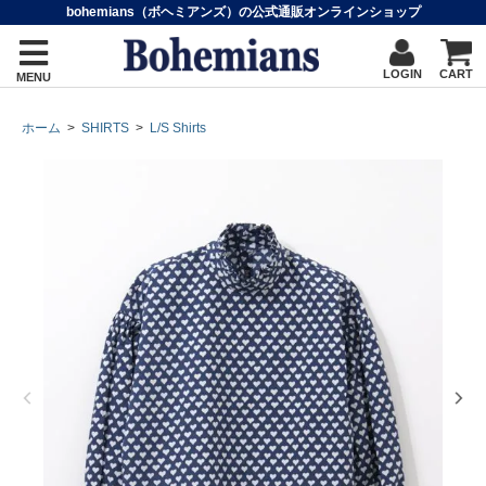
bohemians（ボヘミアンズ）の公式通販オンラインショップ
LOGIN
CART
MENU
ホーム
>
SHIRTS
>
L/S Shirts