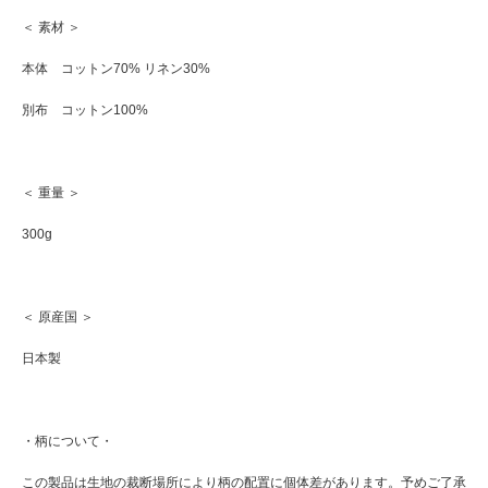
＜ 素材 ＞
本体 コットン70% リネン30%
別布 コットン100%
＜ 重量 ＞
300g
＜ 原産国 ＞
日本製
・柄について・
この製品は生地の裁断場所により柄の配置に個体差があります。予めご了承