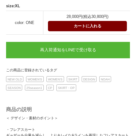
size:XL
28,000円(税込30,800円)
color: ONE
カートに入れる
再入荷通知をLINEで受け取る
この商品に登録されているタグ
NEW OLD
WOMEN'S
WOMEN'S
SKIRT
DESIGN
NOAH
SEASON
25season1
CP
SKIRT・OP
商品の説明
＜ デザイン・素材のポイント＞
・フレアスカート
ギャザーを分量を減らし、よりキレイなAラインを再現したフレアスカート