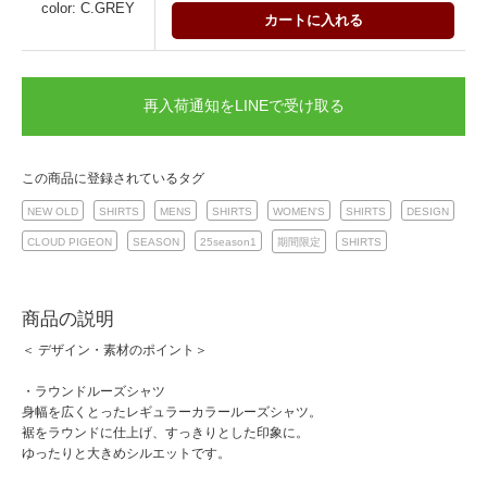
color: C.GREY
カートに入れる
再入荷通知をLINEで受け取る
この商品に登録されているタグ
NEW OLD
SHIRTS
MENS
SHIRTS
WOMEN'S
SHIRTS
DESIGN
CLOUD PIGEON
SEASON
25season1
期間限定
SHIRTS
商品の説明
＜ デザイン・素材のポイント＞
・ラウンドルーズシャツ
身幅を広くとったレギュラーカラールーズシャツ。
裾をラウンドに仕上げ、すっきりとした印象に。
ゆったりと大きめシルエットです。