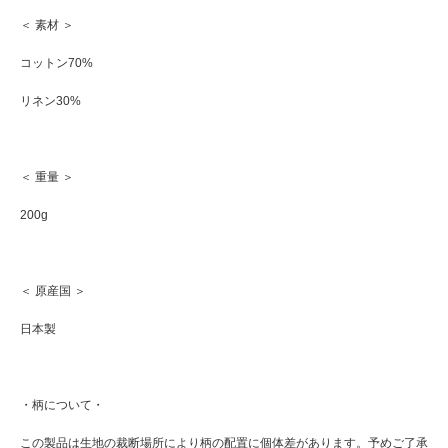
＜ 素材 ＞
コットン70%
リネン30%
＜ 重量 ＞
200g
＜ 原産国 ＞
日本製
・柄について・
この製品は生地の裁断場所により柄の配置に個体差があります。予めご了承