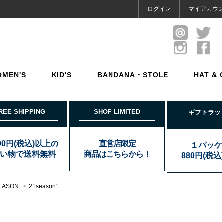
ログイン
マイアカウ
OMEN'S
KID'S
BANDANA・STOLE
HAT & 
REE SHIPPING
SHOP LIMITED
ギフトラッ
000円(税込)以上の
直営店限定
１パッケ
い物で送料無料
商品はこちらから！
880円(税
EASON
>
21season1