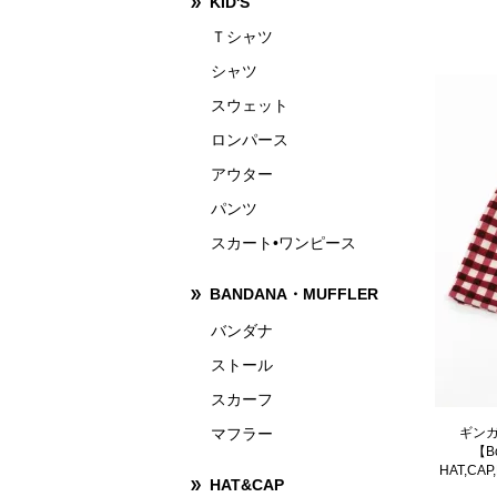
KID'S
Ｔシャツ
シャツ
スウェット
ロンパース
アウター
パンツ
スカート•ワンピース
BANDANA・MUFFLER
バンダナ
ストール
スカーフ
マフラー
ギンガ
【B
HAT,C
HAT&CAP