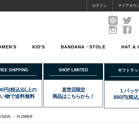
ログイン
マイアカウ
OMEN'S
KID'S
BANDANA・STOLE
HAT & 
REE SHIPPING
SHOP LIMITED
ギフトラッ
000円(税込)以上の
直営店限定
１パッケ
い物で送料無料
商品はこちらから！
880円(税
ESIGN
>
FLOWER