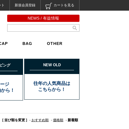
ント
新規会員登録
カートを見る
NEWS / 有益情報
CAP
BAG
OTHER
NEW OLD
ピング
往年の人気商品は
ージ
こちらから！
込)から！
[ 並び順を変更 ]
-
おすすめ順
-
価格順
-
新着順