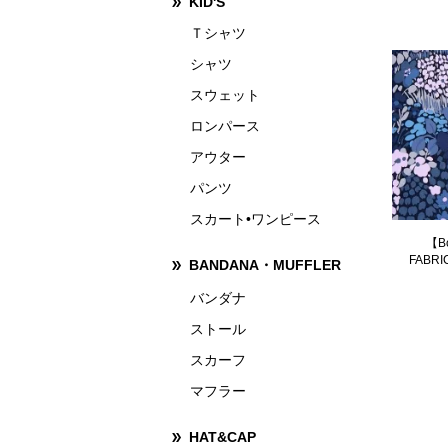
KID'S
Ｔシャツ
シャツ
スウェット
ロンパース
アウター
パンツ
スカート•ワンピース
【B
FABR
BANDANA・MUFFLER
バンダナ
ストール
スカーフ
マフラー
HAT&CAP