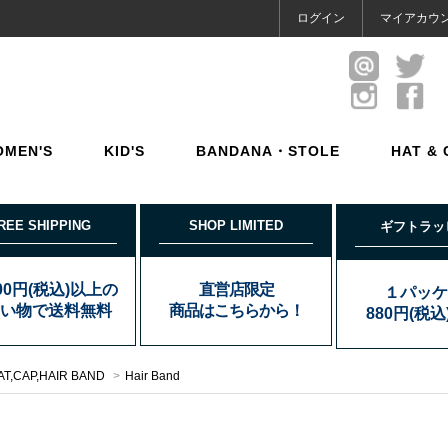
ログイン
マイアカウ
OMEN'S
KID'S
BANDANA・STOLE
HAT & 
REE SHIPPING
SHOP LIMITED
ギフトラッ
000円(税込)以上の
直営店限定
１パッケ
い物で送料無料
商品はこちらから！
880円(税
AT,CAP,HAIR BAND
>
Hair Band