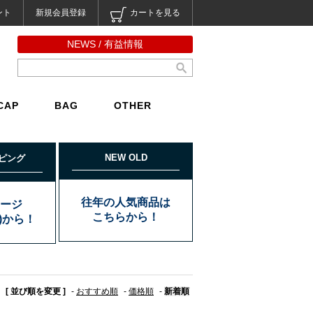
ント
新規会員登録
カートを見る
NEWS / 有益情報
CAP
BAG
OTHER
NEW OLD
ピング
往年の人気商品は
ージ
こちらから！
込)から！
[ 並び順を変更 ]
-
おすすめ順
-
価格順
-
新着順