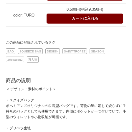
8,500円(税込9,350円)
color: TURQ
カートに入れる
この商品に登録されているタグ
BAG
SQUEEZE BAG
DESIGN
SAINT-TROPEZ
SEASON
26season2
再入荷
商品の説明
＜ デザイン・素材のポイント＞
・スクイズバッグ
ボヘミアンズオリジナルの巾着型バッグです。荷物の量に応じて絞らずに手
持ちのバッグとしても使用できます。内側にポケットが一つ付いていて、小
型のウォレットや小物収納が可能です。
・プリペラ生地