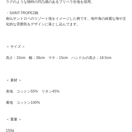
ラグのような独特の凹凸感のあるプリペラ生地を採用。
・SAINT-TROPEZ柄
南仏サントロペのリゾート地をイメージした柄です。地中海の綺麗な海や文
化的な雰囲気をデザインに落とし込んでます。
＜ サイズ ＞
高さ：33cm 幅：38cm マチ：15cm ハンドルの高さ：18.5cm
＜ 素材 ＞
表地 コットン55% リネン45%
裏地 コットン100%
＜ 重量 ＞
150g