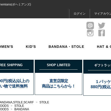
emians(ボヘミアンズ)
ログイン
マイアカウ
OMEN'S
KID'S
BANDANA・STOLE
HAT & 
REE SHIPPING
SHOP LIMITED
ギフトラッ
000円(税込)以上の
直営店限定
１パッケ
い物で送料無料
商品はこちらから！
880円(税
ANDANA,STOLE,SCARF
>
STOLE
GOODS
>
STOLE
GOODS
>
BANDANA