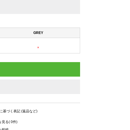
GREY
×
に基づく表記 (返品など)
見る( 0件)
を投稿