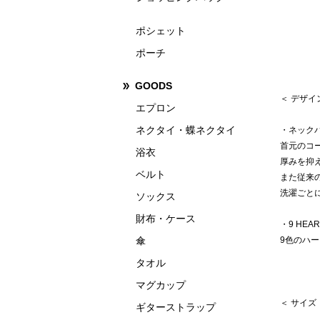
ポシェット
ポーチ
GOODS
＜ デザ
エプロン
ネクタイ・蝶ネクタイ
・ネック
首元のコ
浴衣
厚みを抑
ベルト
また従来
洗濯ごと
ソックス
財布・ケース
・9 HEA
傘
9色のハ
タオル
マグカップ
＜ サイズ
ギターストラップ