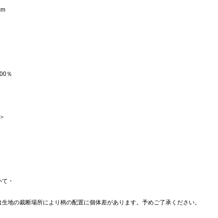
cm
00％
 ＞
いて・
は生地の裁断場所により柄の配置に個体差があります。予めご了承ください。