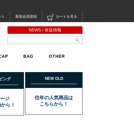
ント
新規会員登録
カートを見る
NEWS / 有益情報
CAP
BAG
OTHER
NEW OLD
ピング
往年の人気商品は
ージ
こちらから！
込)から！