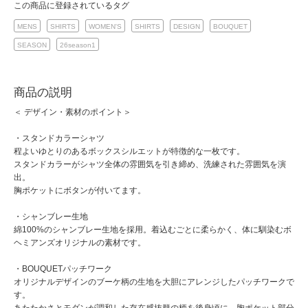
この商品に登録されているタグ
MENS
SHIRTS
WOMEN'S
SHIRTS
DESIGN
BOUQUET
SEASON
26season1
商品の説明
＜ デザイン・素材のポイント＞
・スタンドカラーシャツ
程よいゆとりのあるボックスシルエットが特徴的な一枚です。
スタンドカラーがシャツ全体の雰囲気を引き締め、洗練された雰囲気を演
出。
胸ポケットにボタンが付いてます。
・シャンブレー生地
綿100%のシャンブレー生地を採用。着込むごとに柔らかく、体に馴染むボ
ヘミアンズオリジナルの素材です。
・BOUQUETパッチワーク
オリジナルデザインのブーケ柄の生地を大胆にアレンジしたパッチワークで
す。