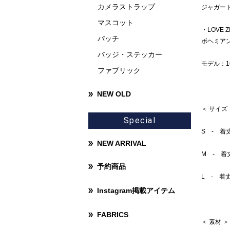
カメラストラップ
ジャガー
マスコット
・LOVE 
パッチ
ボヘミア
バッジ・ステッカー
モデル：1
ファブリック
NEW OLD
＜ サイズ
Special
S - 着
NEW ARRIVAL
M - 着
予約商品
L - 着
Instagram掲載アイテム
FABRICS
＜ 素材 ＞