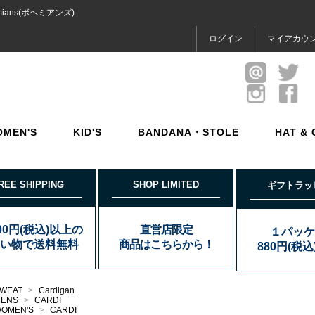
ians(ボヘミアンズ)
ログイン
マイアカウ
OMEN'S
KID'S
BANDANA・STOLE
HAT & 
REE SHIPPING
SHOP LIMITED
ギフトラッ
000円(税込)以上の
直営店限定
１パッケ
い物で送料無料
商品はこちらから！
880円(税
WEAT
>
Cardigan
MENS
>
CARDI
OMEN'S
>
CARDI