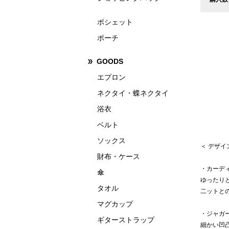
ポシェット
ポーチ
GOODS
エプロン
ネクタイ・蝶ネクタイ
浴衣
ベルト
ソックス
＜ デザ
財布・ケース
・カーデ
傘
ゆったり
タオル
二ットと
マグカップ
・ジャガ
ギターストラップ
細かい凹