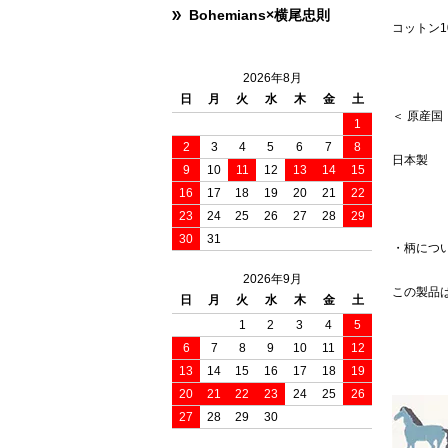
Bohemians×横尾忠則
コットン1
2026年8月
日
月
火
水
木
金
土
＜ 原産国
1
2
3
4
5
6
7
8
日本製
9
10
11
12
13
14
15
16
17
18
19
20
21
22
23
24
25
26
27
28
29
30
31
・柄につ
2026年9月
この製品
日
月
火
水
木
金
土
1
2
3
4
5
6
7
8
9
10
11
12
13
14
15
16
17
18
19
20
21
22
23
24
25
26
27
28
29
30