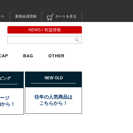
ント
新規会員登録
カートを見る
NEWS / 有益情報
CAP
BAG
OTHER
NEW OLD
ピング
往年の人気商品は
ージ
こちらから！
込)から！