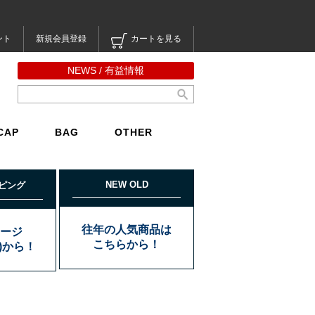
ント
新規会員登録
カートを見る
NEWS / 有益情報
CAP
BAG
OTHER
NEW OLD
ピング
往年の人気商品は
ージ
こちらから！
込)から！