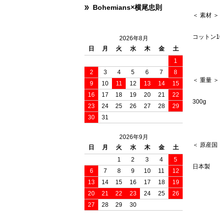
Bohemians×横尾忠則
＜ 素材 ＞
コットン1
2026年8月
日
月
火
水
木
金
土
1
2
3
4
5
6
7
8
＜ 重量 ＞
9
10
11
12
13
14
15
16
17
18
19
20
21
22
300g
23
24
25
26
27
28
29
30
31
2026年9月
＜ 原産国
日
月
火
水
木
金
土
1
2
3
4
5
日本製
6
7
8
9
10
11
12
13
14
15
16
17
18
19
20
21
22
23
24
25
26
27
28
29
30