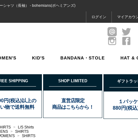
ツ（長袖） - bohemians(ボヘミアンズ)
ログイン
マイアカウ
OMEN'S
KID'S
BANDANA・STOLE
HAT & 
REE SHIPPING
SHOP LIMITED
ギフトラッ
000円(税込)以上の
直営店限定
１パッケ
い物で送料無料
商品はこちらから！
880円(税
HIRTS
>
L/S Shirts
MENS
>
SHIRTS
OMEN'S
>
SHIRTS