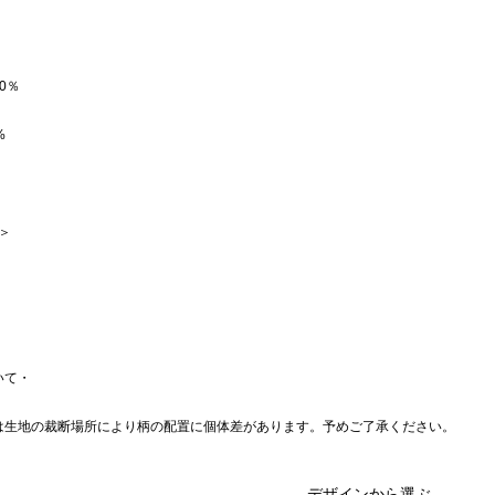
0％
%
 ＞
いて・
は生地の裁断場所により柄の配置に個体差があります。予めご了承ください。
デザインから選ぶ