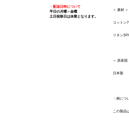
・配送日時について
＜ 素材 ＞
平日の月曜～金曜
土日祝祭日は休業となります。
コットン7
リネン30
＜ 原産国
日本製
・柄につ
この製品