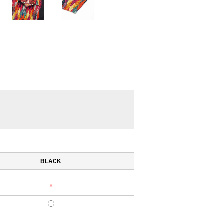
BLACK
×