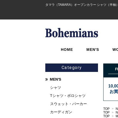
タマラ（TAMARA）オープンカラー シャツ（半袖） - 
HOME
MEN'S
W
Category
F
MEN'S
10,
シャツ
お買
Tシャツ・ポロシャツ
スウェット・パーカー
TOP
>
N
カーディガン
TOP
>
N
TOP
>