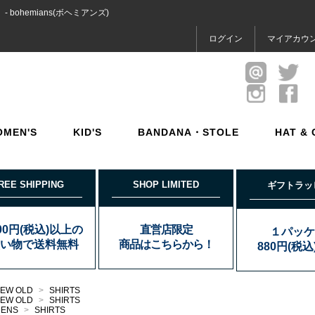
bohemians(ボヘミアンズ)
ログイン
マイアカウ
OMEN'S
KID'S
BANDANA・STOLE
HAT & 
REE SHIPPING
SHOP LIMITED
ギフトラッ
000円(税込)以上の
直営店限定
１パッケ
い物で送料無料
商品はこちらから！
880円(税
EW OLD
>
SHIRTS
EW OLD
>
SHIRTS
MENS
>
SHIRTS