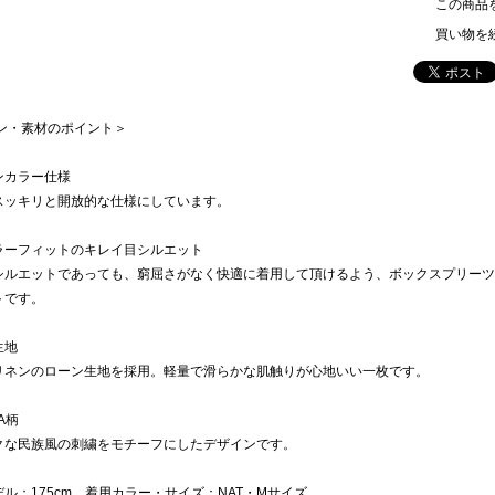
この商品
買い物を
イン・素材のポイント＞
ンカラー仕様
スッキリと開放的な仕様にしています。
ラーフィットのキレイ目シルエット
シルエットであっても、窮屈さがなく快適に着用して頂けるよう、ボックスプリーツ
トです。
生地
リネンのローン生地を採用。軽量で滑らかな肌触りが心地いい一枚です。
A柄
クな民族風の刺繍をモチーフにしたデザインです。
ル：175cm 着用カラー・サイズ：NAT・Mサイズ