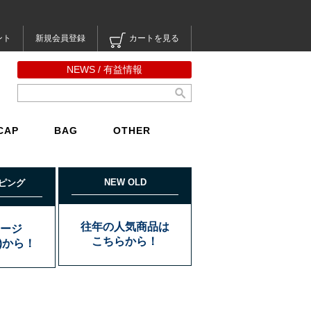
ント
新規会員登録
カートを見る
NEWS / 有益情報
CAP
BAG
OTHER
NEW OLD
ピング
往年の人気商品は
ージ
こちらから！
込)から！