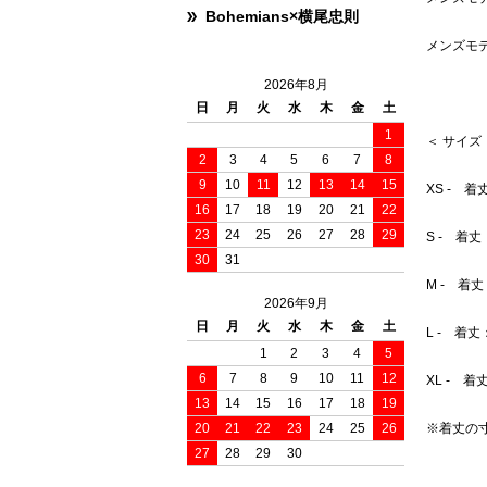
Bohemians×横尾忠則
メンズモデ
2026年8月
日
月
火
水
木
金
土
1
＜ サイズ
2
3
4
5
6
7
8
9
10
11
12
13
14
15
XS - 着
16
17
18
19
20
21
22
23
24
25
26
27
28
29
S - 着丈
30
31
M - 着丈
2026年9月
日
月
火
水
木
金
土
L - 着丈
1
2
3
4
5
6
7
8
9
10
11
12
XL - 着
13
14
15
16
17
18
19
20
21
22
23
24
25
26
※着丈の
27
28
29
30