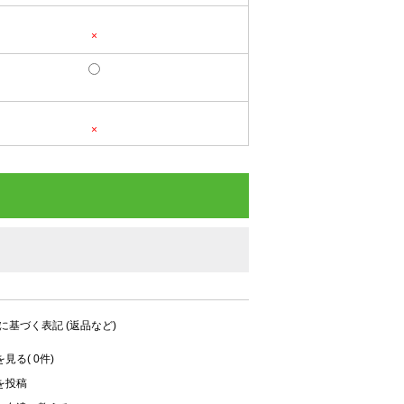
×
×
に基づく表記 (返品など)
見る( 0件)
を投稿