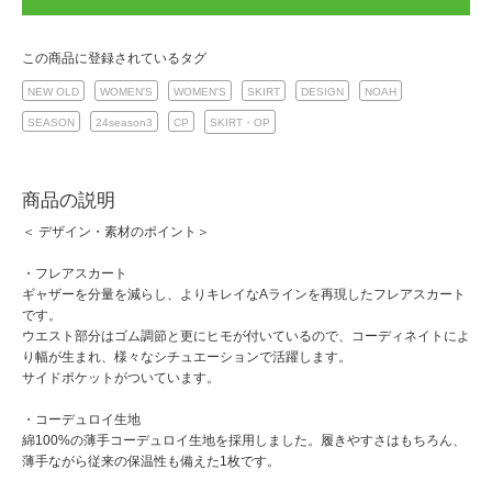
この商品に登録されているタグ
NEW OLD
WOMEN'S
WOMEN'S
SKIRT
DESIGN
NOAH
SEASON
24season3
CP
SKIRT・OP
商品の説明
＜ デザイン・素材のポイント＞
・フレアスカート
ギャザーを分量を減らし、よりキレイなAラインを再現したフレアスカート
です。
ウエスト部分はゴム調節と更にヒモが付いているので、コーディネイトによ
り幅が生まれ、様々なシチュエーションで活躍します。
サイドポケットがついています。
・コーデュロイ生地
綿100%の薄手コーデュロイ生地を採用しました。履きやすさはもちろん、
薄手ながら従来の保温性も備えた1枚です。