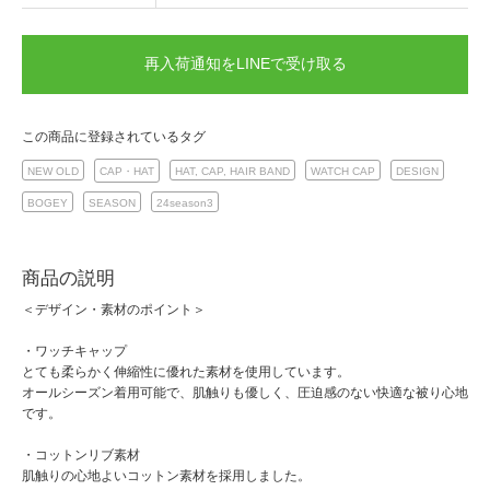
再入荷通知をLINEで受け取る
この商品に登録されているタグ
NEW OLD
CAP・HAT
HAT, CAP, HAIR BAND
WATCH CAP
DESIGN
BOGEY
SEASON
24season3
商品の説明
＜デザイン・素材のポイント＞
・ワッチキャップ
とても柔らかく伸縮性に優れた素材を使用しています。
オールシーズン着用可能で、肌触りも優しく、圧迫感のない快適な被り心地
です。
・コットンリブ素材
肌触りの心地よいコットン素材を採用しました。