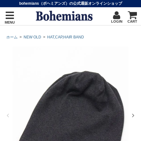
bohemians（ボヘミアンズ）の公式通販オンラインショップ
LOGIN
CART
MENU
ホーム
>
NEW OLD
>
HAT,CAP,HAIR BAND