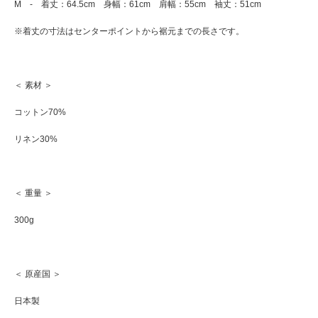
M - 着丈：64.5cm 身幅：61cm 肩幅：55cm 袖丈：51cm
※着丈の寸法はセンターポイントから裾元までの長さです。
＜ 素材 ＞
コットン70%
リネン30%
＜ 重量 ＞
300g
＜ 原産国 ＞
日本製