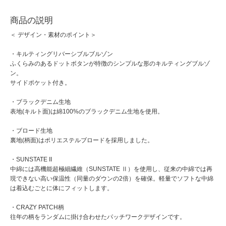
商品の説明
＜ デザイン・素材のポイント＞
・キルティングリバーシブルブルゾン
ふくらみのあるドットボタンが特徴のシンプルな形のキルティングブルゾ
ン。
サイドポケット付き。
・ブラックデニム生地
表地(キルト面)は綿100%のブラックデニム生地を使用。
・ブロード生地
裏地(柄面)はポリエステルブロードを採用しました。
・SUNSTATE II
中綿には高機能超極細繊維（SUNSTATE Ⅱ）を使用し、従来の中綿では再
現できない高い保温性（同量のダウンの2倍）を確保。軽量でソフトな中綿
は着込むごとに体にフィットします。
・CRAZY PATCH柄
往年の柄をランダムに掛け合わせたパッチワークデザインです。