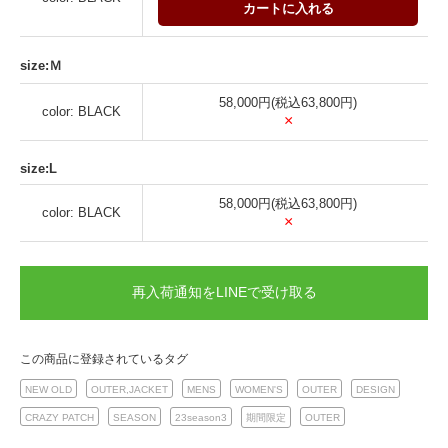
カートに入れる
size:Ｍ
58,000円(税込63,800円)
color: BLACK
×
size:L
58,000円(税込63,800円)
color: BLACK
×
再入荷通知をLINEで受け取る
この商品に登録されているタグ
NEW OLD
OUTER,JACKET
MENS
WOMEN'S
OUTER
DESIGN
CRAZY PATCH
SEASON
23season3
期間限定
OUTER