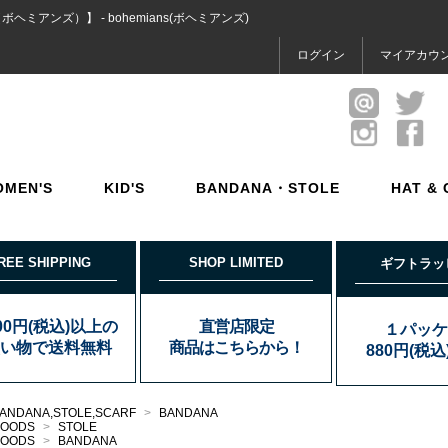
ボヘミアンズ）】 - bohemians(ボヘミアンズ)
ログイン
マイアカウ
OMEN'S
KID'S
BANDANA・STOLE
HAT & 
REE SHIPPING
SHOP LIMITED
ギフトラッ
000円(税込)以上の
直営店限定
１パッケ
い物で送料無料
商品はこちらから！
880円(税
ANDANA,STOLE,SCARF
>
BANDANA
GOODS
>
STOLE
GOODS
>
BANDANA