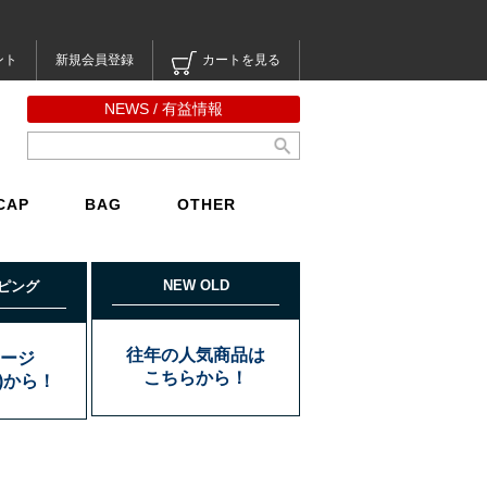
ント
新規会員登録
カートを見る
NEWS / 有益情報
CAP
BAG
OTHER
NEW OLD
ピング
往年の人気商品は
ージ
こちらから！
込)から！