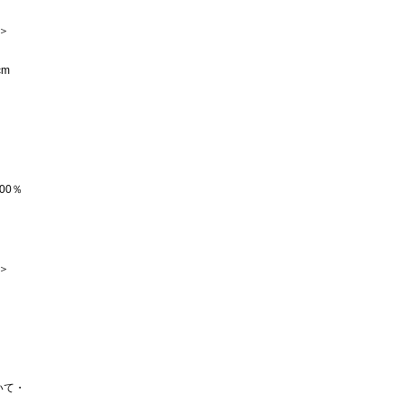
 ＞
cm
00％
 ＞
いて・