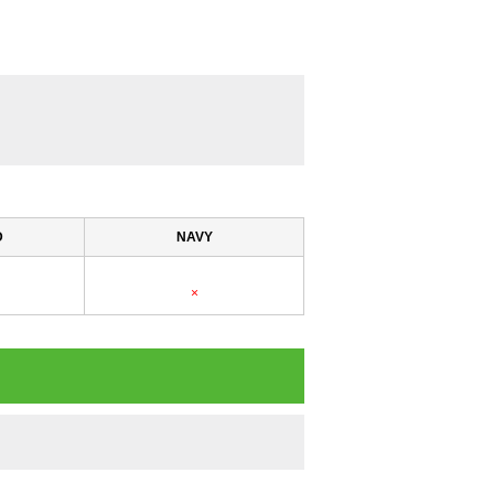
D
NAVY
×