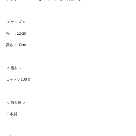
＜ サイズ ＞
幅 ：12cm
高さ：10cm
＜ 素材 ＞
コットン100％
＜ 原産国 ＞
日本製