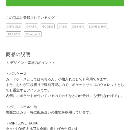
この商品に登録されているタグ
NEW OLD
OTHER
GOODS
CASE
DESIGN
LOVE & HAT
SEASON
23season1
商品の説明
＜ デザイン・素材のポイント＞
・パスケース
カードケースとしてはもちろん、小物入れとしても利用できます。
また、お札が二枚折りで収納可能なので、ポケットサイズのウォレットとし
ても重宝するアイテムです。
内側に小ポケットが付いているのでカギなどの仕分けにも便利な仕様です。
・ポリエステル生地
裏面にはカラー毎に配色違いの生地を採用しています。
・MINI LOVE HAT柄
小さなLOVE & HATを全面に散りばめた柄です。