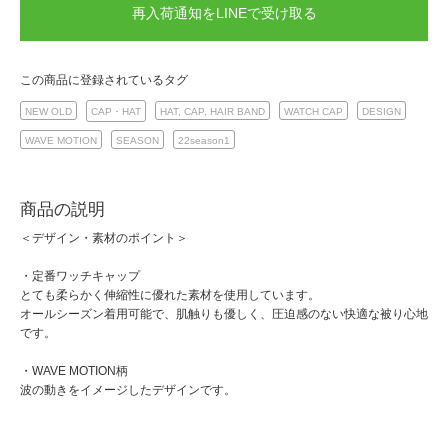
再入荷通知をLINEで受け取る
この商品に登録されているタグ
NEW OLD
CAP・HAT
HAT, CAP, HAIR BAND
WATCH CAP
DESIGN
WAVE MOTION
SEASON
22season1
商品の説明
＜デザイン・素材のポイント＞
・定番ワッチキャップ
とても柔らかく伸縮性に優れた素材を使用しています。
オールシーズン着用可能で、肌触りも優しく、圧迫感のない快適な被り心地
です。
・WAVE MOTION柄
波の動きをイメージしたデザインです。