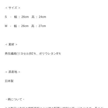
＜ サイズ ＞
S - 幅 ： 26cm 高 ： 24cm
M - 幅 ： 26cm 高 ： 27cm
＜ 素材 ＞
再生繊維(リヨセル)92％、ポリウレタン8％
＜ 原産地 ＞
日本製
・柄について・