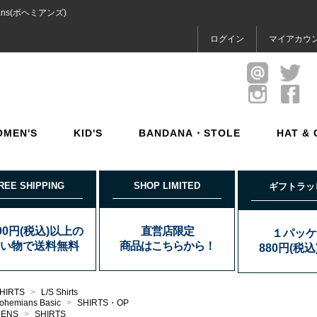
ns(ボヘミアンズ)
ログイン
マイアカウ
OMEN'S
KID'S
BANDANA・STOLE
HAT & 
REE SHIPPING
SHOP LIMITED
ギフトラッ
000円(税込)以上の
直営店限定
１パッケ
い物で送料無料
商品はこちらから！
880円(税
HIRTS
>
L/S Shirts
ohemians Basic
>
SHIRTS・OP
MENS
>
SHIRTS