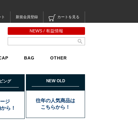
ント
新規会員登録
カートを見る
NEWS / 有益情報
CAP
BAG
OTHER
NEW OLD
ピング
往年の人気商品は
ージ
こちらから！
込)から！