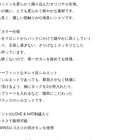
ットンを柔らかく織り込んだオリジナル生地。
の無い、とても柔らかく軽やかな素材です。
良く、優しい肌触りが心地良いシャツです。
ドカラー仕様
をフロントからバックにかけて緩やかに高くしていく
り、主張し過ぎない、さりげなくスッキリとした
作っています。
狭くないので、第一ボタンを留めても快適。
ラーフィットなキレイ目シルエット
シルエットであっても、窮屈さがなく快適に
頂けるよう、袖にタックを2か所入れたり、
プリーツを入れるなど、随所にこだわった
ランスのシルエットです。
ントのLOVE & HAT刺繍入り
ックスで着用可能
MIANSロゴ入りの貝ボタンを使用