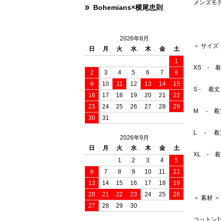
メンズモデ
Bohemians×横尾忠則
2026年8月
＜ サイズ
日
月
火
水
木
金
土
1
XS - 
2
3
4
5
6
7
8
9
10
11
12
13
14
15
S - 着丈
16
17
18
19
20
21
22
23
24
25
26
27
28
29
M - 着
30
31
L - 着丈
2026年9月
日
月
火
水
木
金
土
XL - 
1
2
3
4
5
6
7
8
9
10
11
12
13
14
15
16
17
18
19
20
21
22
23
24
25
26
＜ 素材 ＞
27
28
29
30
コットン1