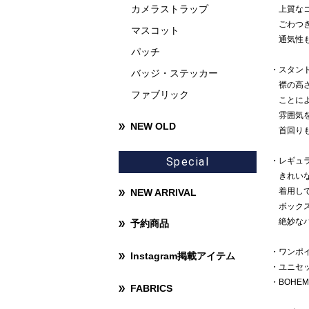
カメラストラップ
上質なコ
ごわつき
マスコット
通気性も
パッチ
・スタン
バッジ・ステッカー
襟の高さ
ファブリック
ことによ
雰囲気を
NEW OLD
首回りも
Special
・レギュ
きれいな
着用して
NEW ARRIVAL
ボックス
絶妙なバ
予約商品
・ワンポイ
Instagram掲載アイテム
・ユニセ
・BOHE
FABRICS