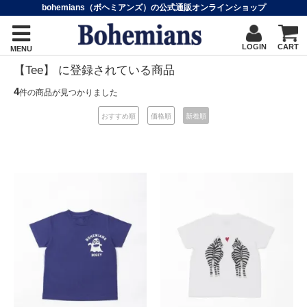
bohemians（ボヘミアンズ）の公式通販オンラインショップ
LOGIN
CART
MENU
【Tee】 に登録されている商品
4
件の商品が見つかりました
おすすめ順
価格順
新着順